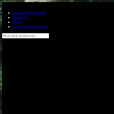
Przejdź do głównej treści
Kalendarz Wydarzeń
Festiwale
Media
O nich będzie głośno!
Wyszukaj wydarzenia…