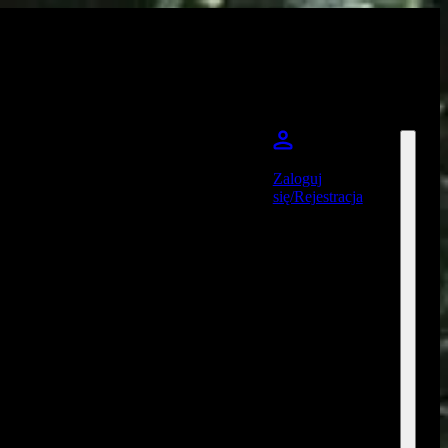
Zaloguj
się/Rejestracja