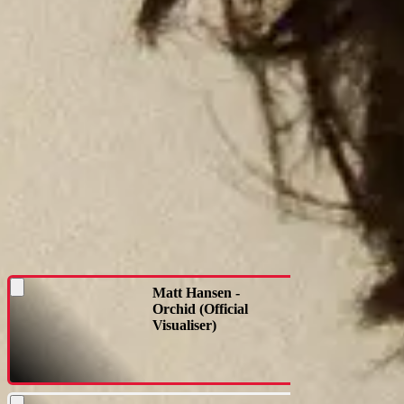
Piosenkarz i autor tekstów z Los Angeles, Matt Hansen, szybko stał się
społeczność fanów dzięki swoim potężnym wokalom i emocjonalnym tekstom
zgromadziła ponad 1 miliard streamów na całym świecie.
Jego niedawno wydany debiutancki album
Orchid
jest jego najbardziej o
napędziły jego niezależny sukces, w tym „something to remember”, „yello
Przekształcając najbardziej wrażliwe momenty życia w głęboko bliskie sł
źródło siły i więzi. Ta emocjonalna szczerość przełożyła się na szybko 
także jego niedawny debiut w ogólnokrajowej telewizji w programie
The TOD
26.05.2026
Matt Hansen - Orchid (Official Visualiser)
Matt Hansen -
Udostępnij
Orchid (Official
Visualiser)