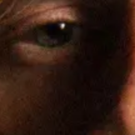
. Bez wsparcia wytwórni płytowej samodzielnie zbudował oddaną, globalną
ony obserwujących, a następnie przechodząc do własnej twórczości, która
, który porusza tematy miłości, straty i nadziei. Łączy on utwory, które
ych doświadczeniach, redefiniując wrażliwość nie jako słabość, lecz jako
, występy jako support dla Train, Teddy Swims, Lauv i Aleca Benjamina, a