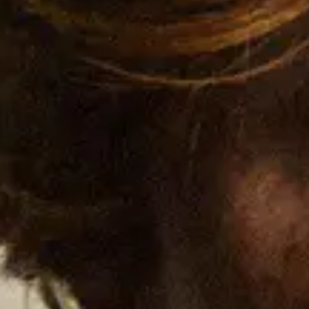
 jednym z najbardziej fascynujących głosów współczesnej sceny muzycznej
, najpierw zdobywając popularność na TikToku, gdzie ma dziś ponad 3 mili
sobistym projektem do tej pory - wyjątkowo surowym i szczerym materiałem
wstone” oraz „LET EM GO”.
uchaczom piosenki, Hansen stworzył globalną społeczność opartą na wspóln
rosnącą obecność sceniczną - w tym trasy koncertowe na trzech kontynentach
AY Show
.