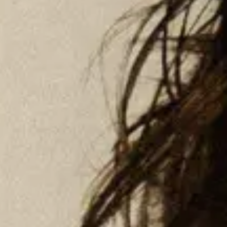
Matt Hansen
Ulubione
Wydarzenia
W Polsce
(
1
)
Za granicą
(
18
)
paź
22
2026
Warsaw
Klub Proxima
Matt Hansen: The Orchid Tour
Thursday
Znajdź bilety